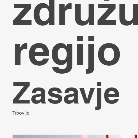
združu
regijo
Zasavje
Trbovlje