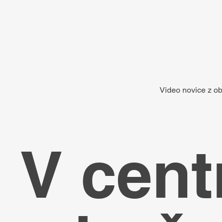
Video novice z obči
V cent